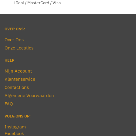
iDeal / MasterCard / Visa
op
op
de
de
productpagina
productpagina
OVER ONS:
Over Ons
Onze Locaties
HELP
Mijn Account
Klantenservice
Contact ons
Algemene Voorwaarden
FAQ
VOLG ONS OP:
Instagram
Facebook