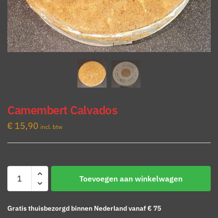
Camembert Calvados
€
15,90
incl. btw
Beschikbaar via nabestelling
Camembert
Toevoegen aan winkelwagen
Calvados
aantal
Gratis thuisbezorgd binnen Nederland vanaf € 75