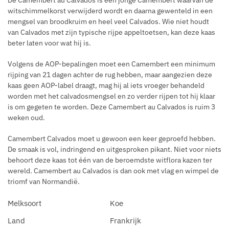
De Camembert au Calvados is een jonge Camembert waarvan de
witschimmelkorst verwijderd wordt en daarna gewenteld in een
mengsel van broodkruim en heel veel Calvados. Wie niet houdt
van Calvados met zijn typische rijpe appeltoetsen, kan deze kaas
beter laten voor wat hij is.
Volgens de AOP-bepalingen moet een Camembert een minimum
rijping van 21 dagen achter de rug hebben, maar aangezien deze
kaas geen AOP-label draagt, mag hij al iets vroeger behandeld
worden met het calvadosmengsel en zo verder rijpen tot hij klaar
is om gegeten te worden. Deze Camembert au Calvados is ruim 3
weken oud.
Camembert Calvados moet u gewoon een keer geproefd hebben.
De smaak is vol, indringend en uitgesproken pikant. Niet voor niets
behoort deze kaas tot één van de beroemdste witflora kazen ter
wereld. Camembert au Calvados is dan ook met vlag en wimpel de
triomf van Normandië.
Melksoort
Koe
Land
Frankrijk