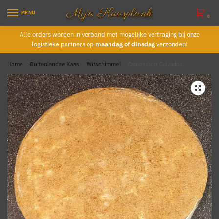
Skip
Skip
MENU
to
to
0
navigation
content
Alle orders worden in verband met mogelijke vertraging bij onze
logistieke partners op
maandag of dinsdag
verzonden!
Home
/
Buitenlandse Kaas
/
Witschimmel
/
Camembert Calvados