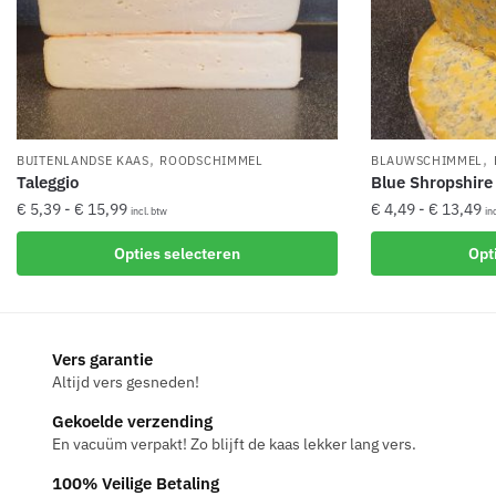
,
,
BUITENLANDSE KAAS
ROODSCHIMMEL
BLAUWSCHIMMEL
Taleggio
Blue Shropshire
Prijsklasse:
Pr
€
5,39
-
€
15,99
€
4,49
-
€
13,49
incl. btw
in
€ 5,39
€ 
Dit
Dit
Opties selecteren
Opt
tot
to
product
product
€ 15,99
€ 
heeft
heeft
meerdere
meerdere
variaties.
variaties.
Vers garantie
Deze
Deze
Altijd vers gesneden!
optie
optie
Gekoelde verzending
kan
kan
En vacuüm verpakt! Zo blijft de kaas lekker lang vers.
gekozen
gekozen
100% Veilige Betaling
worden
worden