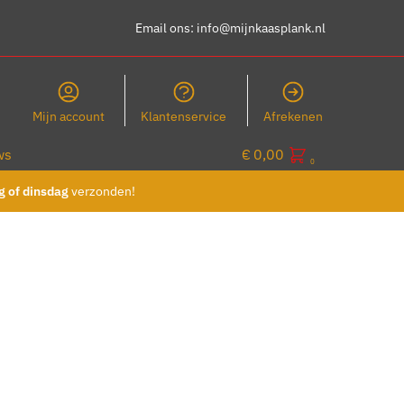
Email ons:
info@mijnkaasplank.nl
Mijn account
Klantenservice
Afrekenen
ws
€
0,00
0
 of dinsdag
verzonden!