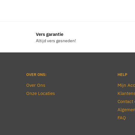
Vers garantie
Altijd vers gesneden!
OVER ONS:
HELP
Over Ons
Mijn Ac
Onze Locaties
Klantens
Contact 
Algemen
FAQ