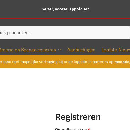
Servir, adorer, apprécier!
ken
èmerie en Kaasaccessoires
Aanbiedingen
Laatste Nieu
erband met mogelijke vertraging bij onze logistieke partners op
maandag
Registreren
Vereist
Gebruikersnaam
*