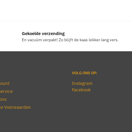
Gekoelde verzending
En vacuüm verpakt! Zo blijft de kaas lekker lang vers.
VOLG ONS OP:
count
Instagram
Facebook
ervice
ons
e Voorwaarden