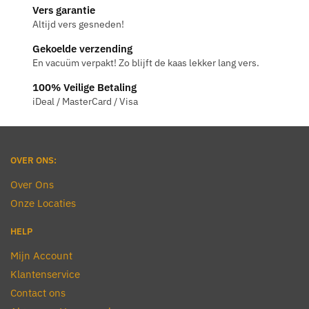
Vers garantie
Altijd vers gesneden!
Gekoelde verzending
En vacuüm verpakt! Zo blijft de kaas lekker lang vers.
100% Veilige Betaling
iDeal / MasterCard / Visa
OVER ONS:
Over Ons
Onze Locaties
HELP
Mijn Account
Klantenservice
Contact ons