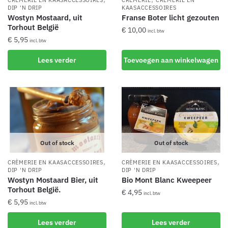
DIP 'N DRIP
KAASACCESSOIRES
Wostyn Mostaard, uit
Franse Boter licht gezouten
Torhout België
€
10,00
incl. btw
€
5,95
incl. btw
Lees verder
Toevoegen aan winkelwagen
Out of stock
Out of stock
,
,
CRÈMERIE EN KAASACCESSOIRES
CRÈMERIE EN KAASACCESSOIRES
DIP 'N DRIP
DIP 'N DRIP
Wostyn Mostaard Bier, uit
Bio Mont Blanc Kweepeer
Torhout België.
€
4,95
incl. btw
€
5,95
incl. btw
Lees verder
Lees verder