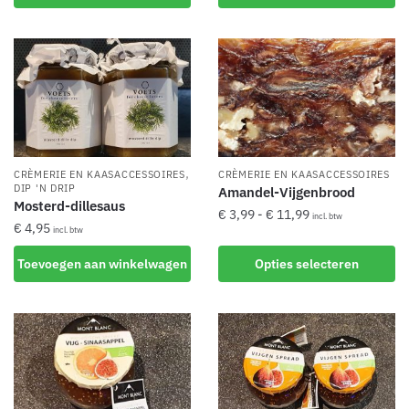
,
CRÈMERIE EN KAASACCESSOIRES
CRÈMERIE EN KAASACCESSOIRES
DIP 'N DRIP
Amandel-Vijgenbrood
Mosterd-dillesaus
Prijsklasse:
€
3,99
-
€
11,99
incl. btw
€
4,95
incl. btw
€ 3,99
Dit
tot
Toevoegen aan winkelwagen
Opties selecteren
product
€ 11,99
heeft
meerdere
variaties.
Deze
optie
kan