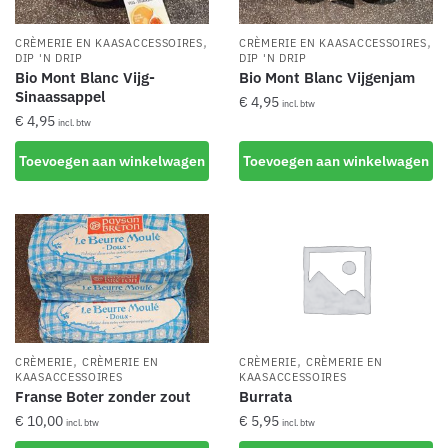
gekozen
worden
,
,
CRÈMERIE EN KAASACCESSOIRES
CRÈMERIE EN KAASACCESSOIRES
op
DIP 'N DRIP
DIP 'N DRIP
Bio Mont Blanc Vijg-
Bio Mont Blanc Vijgenjam
de
Sinaassappel
€
4,95
incl. btw
productpagina
€
4,95
incl. btw
Toevoegen aan winkelwagen
Toevoegen aan winkelwagen
,
,
CRÈMERIE
CRÈMERIE EN
CRÈMERIE
CRÈMERIE EN
KAASACCESSOIRES
KAASACCESSOIRES
Franse Boter zonder zout
Burrata
€
10,00
€
5,95
incl. btw
incl. btw