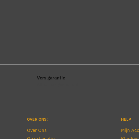
Vers garantie
Altijd vers gesneden!
OVER ONS:
HELP
Over Ons
Mijn Ac
Onze Locaties
Klantens