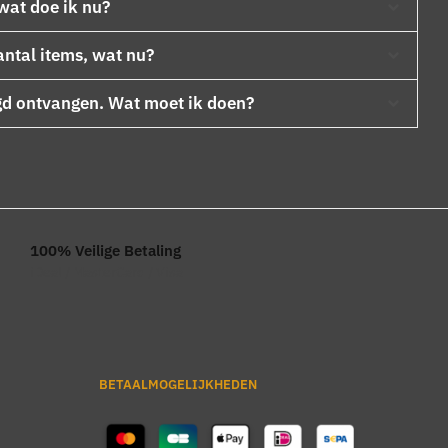
wat doe ik nu?
antal items, wat nu?
gd ontvangen. Wat moet ik doen?
100% Veilige Betaling
iDeal / MasterCard / Visa
BETAALMOGELIJKHEDEN