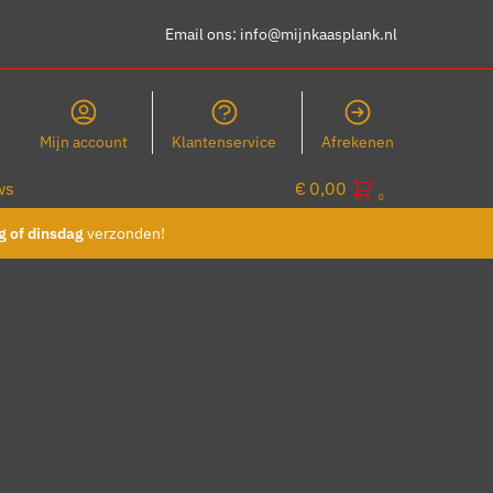
Email ons:
info@mijnkaasplank.nl
Mijn account
Klantenservice
Afrekenen
ws
€
0,00
0
 of dinsdag
verzonden!