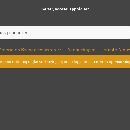
Servir, adorer, apprécier!
ken
èmerie en Kaasaccessoires
Aanbiedingen
Laatste Nieu
erband met mogelijke vertraging bij onze logistieke partners op
maandag