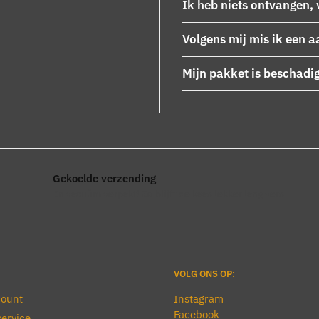
Ik heb niets ontvangen, 
Volgens mij mis ik een a
Mijn pakket is beschadi
Gekoelde verzending
En vacuüm verpakt! Zo blijft de kaas lekker lang vers.
VOLG ONS OP:
count
Instagram
Facebook
ervice