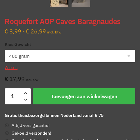
Roquefort AOP Caves Baragnaudes
Prijsklasse:
€
8,99
-
€
26,99
incl. btw
€ 8,99
Kies Gewicht
tot
€ 26,99
Wissen
€
17,99
incl. btw
Roquefort
Toevoegen aan winkelwagen
AOP
Caves
Baragnaudes
Gratis thuisbezorgd binnen Nederland vanaf € 75
aantal
Altijd vers garantie!
Gekoeld verzonden!