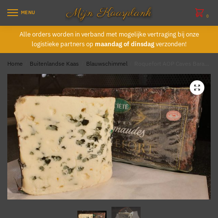
Skip
Skip
MENU
to
to
0
navigation
content
Alle orders worden in verband met mogelijke vertraging bij onze
logistieke partners op
maandag of dinsdag
verzonden!
Home
/
Buitenlandse Kaas
/
Blauwschimmel
/
Roquefort AOP Caves Baragnaudes