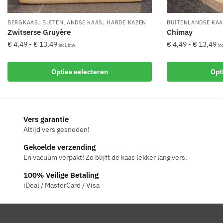
,
,
BERGKAAS
BUITENLANDSE KAAS
HARDE KAZEN
BUITENLANDSE KAA
Zwitserse Gruyère
Chimay
Prijsklasse:
Pr
€
4,49
-
€
13,49
€
4,49
-
€
13,49
incl. btw
in
€ 4,49
€ 
Dit
Dit
tot
to
Opties selecteren
Opt
product
product
€ 13,49
€ 
heeft
heeft
meerdere
meerdere
variaties.
variaties.
Vers garantie
Deze
Deze
Altijd vers gesneden!
optie
optie
kan
kan
Gekoelde verzending
gekozen
gekozen
En vacuüm verpakt! Zo blijft de kaas lekker lang vers.
worden
worden
100% Veilige Betaling
op
op
iDeal / MasterCard / Visa
de
de
productpagina
productpagina