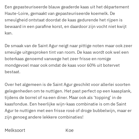
Een gepasteuriseerde blauw geaderde kaas uit het département
Haute-Loire, gemaakt van gepasteuriseerde koemelk. De
smeuïgheid ontstaat doordat de kaas gedurende het rijpen is
bewaard in een parafine korst, en daardoor zijn vocht niet kwijt
kan.
De smaak van de Saint Agur neigt naar pittige noten maar ook zeer
smeuïge uitgesproken tint van room. De kaas wordt ook wel een
boterkaas genoemd vanwege het zeer frisse en romige
mondgevoel maar ook omdat de kaas voor 60% uit botervet
bestaat.
Over het algemeen is de Saint Agur geschikt voor allerlei soorten
gelegenheden om te nuttigen. Het past perfect op een kaasplank,
tijdens de borrel of na een diner. Maar ook als ‘topping’ in de
kaasfondue. Een heerlijke wijn-kaas combinatie is om de Saint
Agur te nuttigen met een frisse rosé of droge bubbelwijn, maar er
zijn genoeg andere lekkere combinaties!
Melksoort
Koe