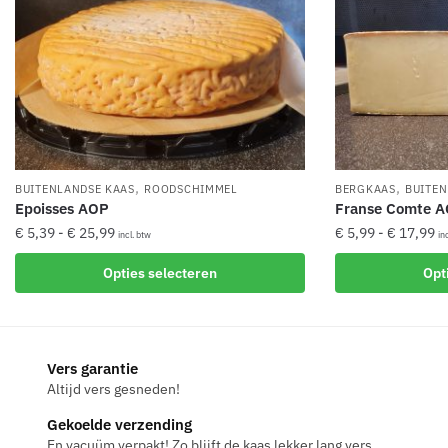
,
,
BUITENLANDSE KAAS
ROODSCHIMMEL
BERGKAAS
BUITEN
Epoisses AOP
Franse Comte 
Prijsklasse:
Pr
€
5,39
-
€
25,99
€
5,99
-
€
17,99
incl. btw
in
€ 5,39
€ 
Dit
Dit
Opties selecteren
Opt
tot
to
product
product
€ 25,99
€ 
heeft
heeft
meerdere
meerdere
variaties.
variaties.
Vers garantie
Deze
Deze
Altijd vers gesneden!
optie
optie
Gekoelde verzending
kan
kan
En vacuüm verpakt! Zo blijft de kaas lekker lang vers.