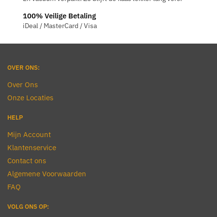
gekozen
gekozen
100% Veilige Betaling
worden
worden
iDeal / MasterCard / Visa
op
op
de
de
productpagina
productpagina
OVER ONS:
Over Ons
Onze Locaties
HELP
Mijn Account
Klantenservice
Contact ons
Algemene Voorwaarden
FAQ
VOLG ONS OP: