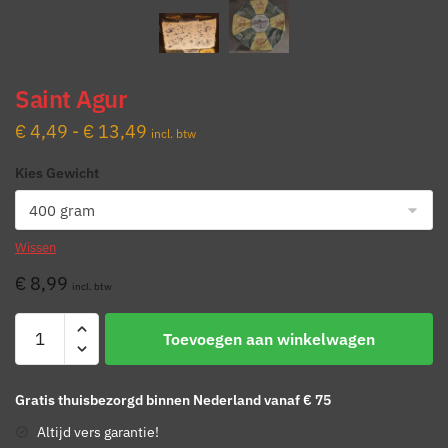
Saint Agur
Prijsklasse:
€
4,49
-
€
13,49
incl. btw
€ 4,49
Kies Gewicht
tot
€ 13,49
Wissen
€
8,99
incl. btw
Saint
Toevoegen aan winkelwagen
Agur
aantal
Gratis thuisbezorgd binnen Nederland vanaf € 75
Altijd vers garantie!