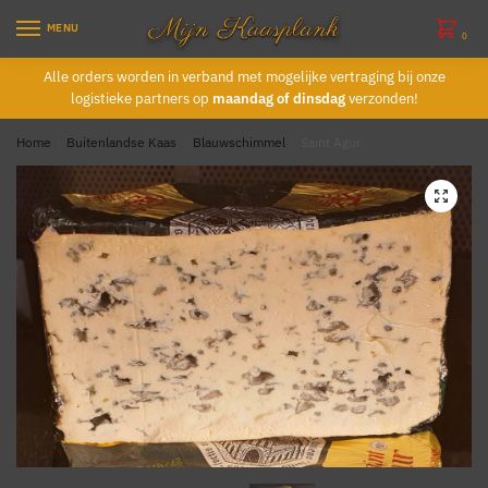
Skip
Skip
MENU
to
to
0
navigation
content
Alle orders worden in verband met mogelijke vertraging bij onze
logistieke partners op
maandag of dinsdag
verzonden!
Home
/
Buitenlandse Kaas
/
Blauwschimmel
/
Saint Agur