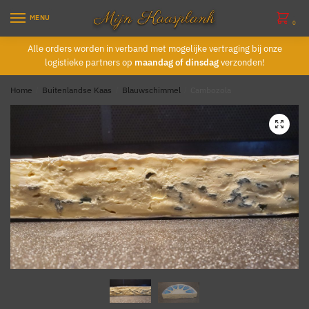
Skip
Skip
MENU
to
to
0
navigation
content
Alle orders worden in verband met mogelijke vertraging bij onze
logistieke partners op
maandag of dinsdag
verzonden!
Home
/
Buitenlandse Kaas
/
Blauwschimmel
/
Cambozola