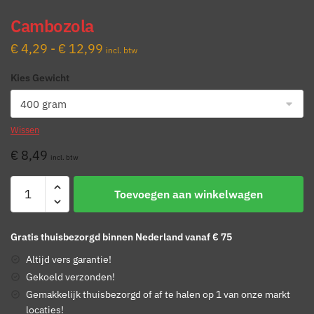
Cambozola
Prijsklasse:
€
4,29
-
€
12,99
incl. btw
€ 4,29
Kies Gewicht
tot
€ 12,99
Wissen
€
8,49
incl. btw
Cambozola
Toevoegen aan winkelwagen
aantal
Gratis thuisbezorgd binnen Nederland vanaf € 75
Altijd vers garantie!
Gekoeld verzonden!
Gemakkelijk thuisbezorgd of af te halen op 1 van onze markt
locaties!