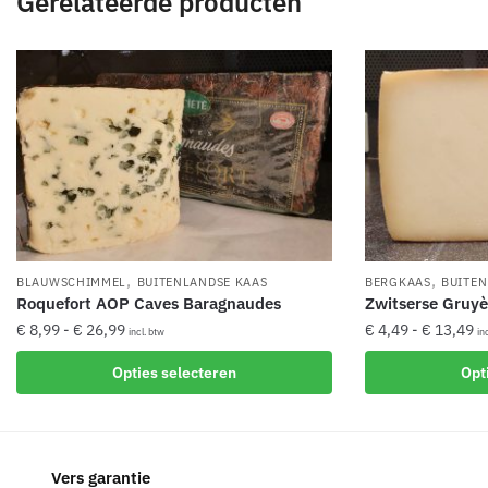
Gerelateerde producten
,
,
BLAUWSCHIMMEL
BUITENLANDSE KAAS
BERGKAAS
BUITEN
Roquefort AOP Caves Baragnaudes
Zwitserse Gruyè
Prijsklasse:
Pr
€
8,99
-
€
26,99
€
4,49
-
€
13,49
incl. btw
in
€ 8,99
€ 
Dit
Dit
Opties selecteren
Opt
tot
to
product
product
€ 26,99
€ 
heeft
heeft
meerdere
meerdere
variaties.
variaties.
Vers garantie