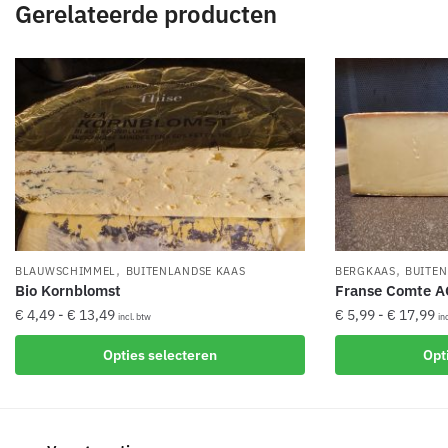
Gerelateerde producten
,
,
BLAUWSCHIMMEL
BUITENLANDSE KAAS
BERGKAAS
BUITEN
Bio Kornblomst
Franse Comte 
Prijsklasse:
Pr
€
4,49
-
€
13,49
€
5,99
-
€
17,99
incl. btw
in
€ 4,49
€ 
Dit
Dit
Opties selecteren
Opt
tot
to
product
product
€ 13,49
€ 
heeft
heeft
meerdere
meerdere
variaties.
variaties.