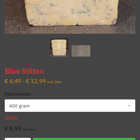
Blue Stilton
Prijsklasse:
€
4,49
-
€
12,99
incl. btw
€ 4,49
Kies Gewicht
tot
€ 12,99
Wissen
€
8,99
incl. btw