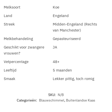
Melksoort
Koe
Land
Engeland
Streek
Midden-Engeland (Rechts
van Manchester)
Melkbehandeling
Gepasteuriseerd
Geschikt voor zwangere
JA
vrouwen?
Vetpercentage
48+
Leeftijd
5 maanden
Smaak
Lekker pittig, toch romig
SKU:
N/B
Categorieën:
Blauwschimmel
,
Buitenlandse Kaas