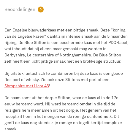
Beoordelingen
0
Een Engelse blauwaderkaas met een pittige smaak. Deze “koning
van de Engelse kazen” dankt zijn intense smaak aan de 5 maanden
rijping. De Blue Stilton is een beschermde kaas met het PDO-label,
wat inhoudt dat hij alleen maar gemaakt mag worden in
Derbyshire, Leicestershire of Nottinghamshire. De Blue Stilton
zelf heeft een licht pittige smaak met een brokkelige structuur.
Bij uitstek fantastisch te combineren bij deze kaas is een goede
fles port of whisky. Zie ook onze Stiltons met port of een
Shropshire met Licor 43
!
De naam komt uit het dorpje Stilton, waar de kaas al in de 17e
eeuw beroemd werd. Hij werd beroemd omdat in die tijd de
reizigers hem meenamen uit het dorpje. Het geheim van het
recept zit hem in het mengen van de romige ochtendmelk. Dit
geeft de kaas nog steeds zijn romige en tegelijkertijd complexe
smaak.