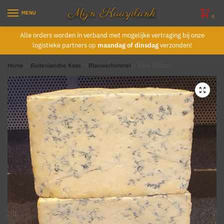
Skip
Skip
MENU
to
to
0
navigation
content
Alle orders worden in verband met mogelijke vertraging bij onze
logistieke partners op
maandag of dinsdag
verzonden!
Home
/
Buitenlandse Kaas
/
Blauwschimmel
/
Blue Stilton