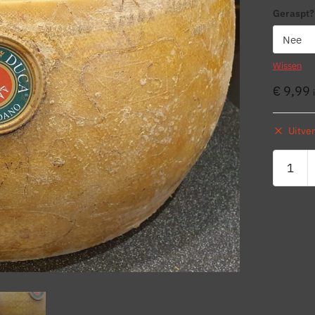
Geraspt?
Wissen
€
9,99
Uitve
Grana
Padano
aantal