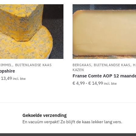
,
,
,
HIMMEL
BUITENLANDSE KAAS
BERGKAAS
BUITENLANDSE KAAS
H
KAZEN
opshire
Franse Comte AOP 12 maand
Prijsklasse:
13,49
incl. btw
Prijsklasse:
€
4,99
-
€
14,99
incl. btw
€ 4,49
€ 4,99
tot
Dit
tot
€ 13,49
product
€ 14,99
heeft
re
Gekoelde verzending
meerdere
.
En vacuüm verpakt! Zo blijft de kaas lekker lang vers.
variaties.
Deze