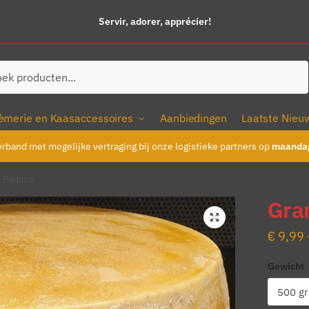
Servir, adorer, apprécier!
ken
èmerie en Kaasaccessoires
Aanbiedingen
Laatste Nieu
erband met mogelijke vertraging bij onze logistieke partners op
maandag
a Padano
Gra
€
9,99
Gewicht