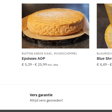
,
BUITENLANDSE KAAS
ROODSCHIMMEL
BLAUWSC
Epoisses AOP
Blue Shr
Prijsklasse:
€
5,39
-
€
25,99
€
4,49
-
€
incl. btw
€ 5,39
Dit
Dit
tot
product
product
€ 25,99
heeft
heeft
meerdere
meerde
Vers garantie
variaties.
variaties
Altijd vers gesneden!
Deze
Deze
optie
optie