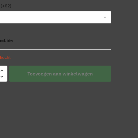
 (+€2)
incl. btw
rkocht
Toevoegen aan winkelwagen