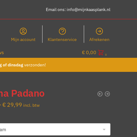
Email ons:
info@mijnkaasplank.nl
Mijn account
Klantenservice
Afrekenen
ws
€
0,00
0
 of dinsdag
verzonden!
na Padano
Prijsklasse:
-
€
29,99
incl. btw
€ 9,99
tot
€ 29,99