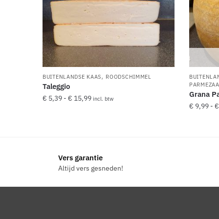
,
BUITENLANDSE KAAS
ROODSCHIMMEL
BUITENLA
PARMEZAA
Taleggio
Grana P
Prijsklasse:
€
5,39
-
€
15,99
incl. btw
€
9,99
-
€
€ 5,39
Dit
tot
Dit
product
€ 15,99
product
heeft
heeft
meerdere
Vers garantie
meerde
variaties.
Altijd vers gesneden!
variaties
Deze
Deze
optie
optie
kan
kan
gekozen