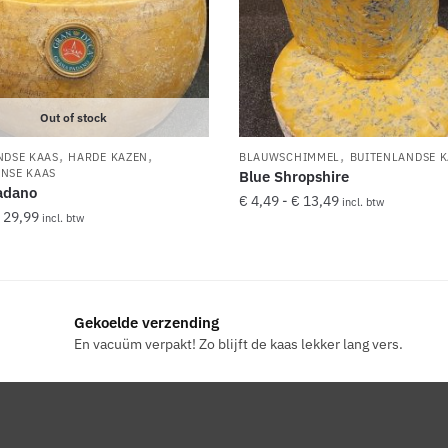
Out of stock
,
,
,
NDSE KAAS
HARDE KAZEN
BLAUWSCHIMMEL
BUITENLANDSE 
NSE KAAS
Blue Shropshire
adano
Prijsklasse:
€
4,49
-
€
13,49
incl. btw
Prijsklasse:
29,99
incl. btw
€ 4,49
Dit
€ 9,99
tot
product
tot
€ 13,49
€ 29,99
heeft
meerdere
Gekoelde verzending
re
variaties.
En vacuüm verpakt! Zo blijft de kaas lekker lang vers.
.
Deze
optie
kan
gekozen