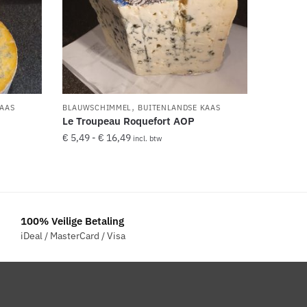
,
KAAS
BLAUWSCHIMMEL
BUITENLANDSE KAAS
Le Troupeau Roquefort AOP
Prijsklasse:
€
5,49
-
€
16,49
incl. btw
€ 5,49
Dit
tot
product
€ 16,49
heeft
meerdere
100% Veilige Betaling
variaties.
iDeal / MasterCard / Visa
Deze
optie
kan
gekozen