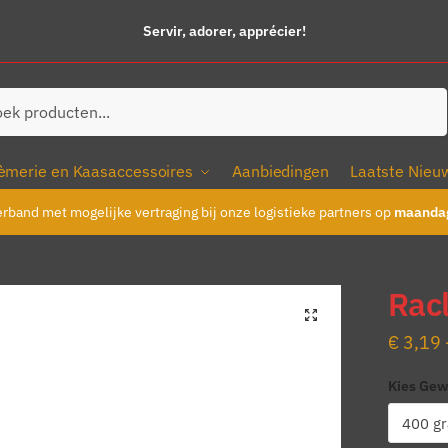
Servir, adorer, apprécier!
ken
èmerie en Kaasaccessoires
Aanbiedingen
Laatste Nieu
erband met mogelijke vertraging bij onze logistieke partners op
maandag
Racl
€
3,19
Kies Gew