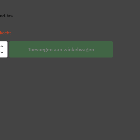
incl. btw
rkocht
Toevoegen aan winkelwagen