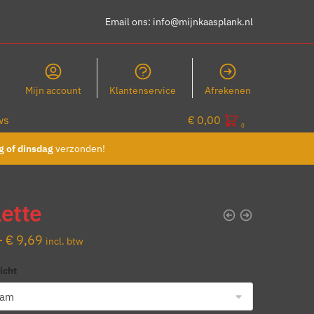
Email ons:
info@mijnkaasplank.nl
Mijn account
Klantenservice
Afrekenen
ws
€
0,00
0
 of dinsdag
verzonden!
ette
Prijsklasse:
-
€
9,69
incl. btw
€ 3,19
icht
tot
€ 9,69