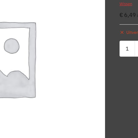
Wissen
€
6,49
Uitve
Raclette
aantal