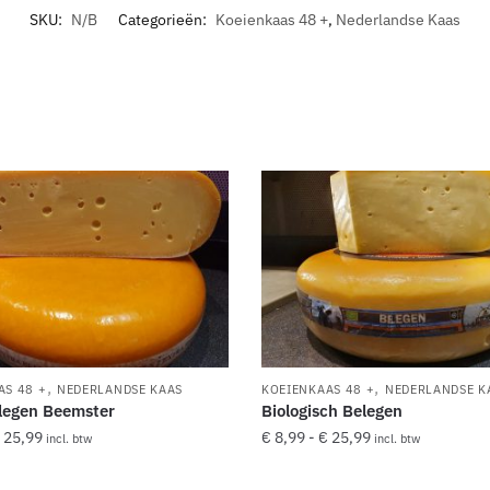
SKU:
N/B
Categorieën:
Koeienkaas 48 +
,
Nederlandse Kaas
,
,
AS 48 +
NEDERLANDSE KAAS
KOEIENKAAS 48 +
NEDERLANDSE K
legen Beemster
Biologisch Belegen
25,99
€
8,99
-
€
25,99
incl. btw
incl. btw