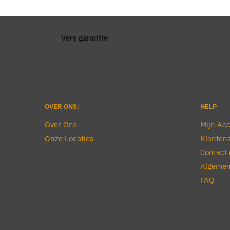
Vers garantie
Altijd vers gesneden!
OVER ONS:
HELP
Over Ons
Mijn Ac
Onze Locaties
Klantens
Contact 
Algemen
FAQ