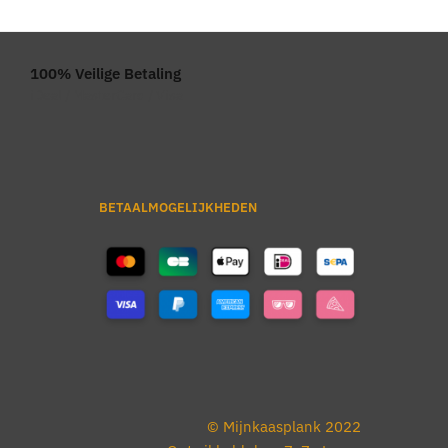
100% Veilige Betaling
iDeal / MasterCard / Visa
BETAALMOGELIJKHEDEN
© Mijnkaasplank 2022