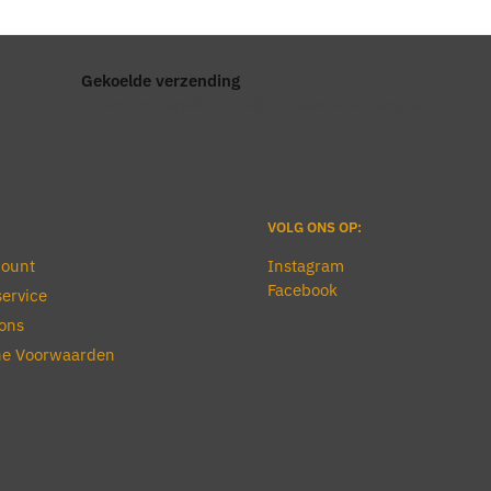
Gekoelde verzending
En vacuüm verpakt! Zo blijft de kaas lekker lang vers.
VOLG ONS OP:
count
Instagram
Facebook
ervice
ons
e Voorwaarden