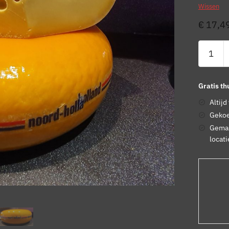
Wissen
€
17,4
Gratis t
Altijd
Gekoe
Gemak
locati