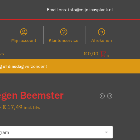
Email ons:
info@mijnkaasplank.nl
Mijn account
Klantenservice
Afrekenen
ws
€
0,00
0
 of dinsdag
verzonden!
egen Beemster
-
€
17,49
incl. btw