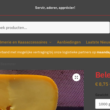
Servir, adorer, apprécier!
ken
èmerie en Kaasaccessoires
Aanbiedingen
Laatste Nieu
erband met mogelijke vertraging bij onze logistieke partners op
maandag
 Beemster
Bel
€
8,75
Gewicht