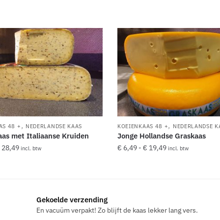
,
,
AS 48 +
NEDERLANDSE KAAS
KOEIENKAAS 48 +
NEDERLANDSE K
as met Italiaanse Kruiden
Jonge Hollandse Graskaas
Prijsklasse:
Prijsklasse:
28,49
€
6,49
-
€
19,49
incl. btw
incl. btw
€ 9,49
€ 6,49
Dit
tot
tot
product
€ 28,49
€ 19,49
heeft
Gekoelde verzending
re
meerdere
En vacuüm verpakt! Zo blijft de kaas lekker lang vers.
.
variaties.