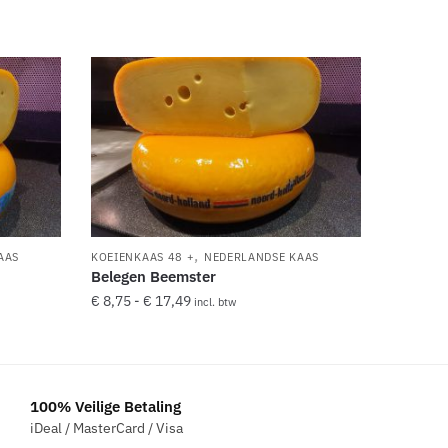
,
AAS
KOEIENKAAS 48 +
NEDERLANDSE KAAS
Belegen Beemster
Prijsklasse:
€
8,75
-
€
17,49
incl. btw
€ 8,75
Dit
tot
product
€ 17,49
heeft
100% Veilige Betaling
meerdere
iDeal / MasterCard / Visa
variaties.