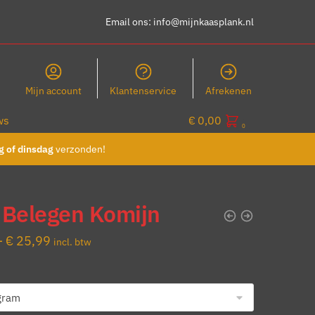
Email ons:
info@mijnkaasplank.nl
Mijn account
Klantenservice
Afrekenen
ws
€
0,00
0
 of dinsdag
verzonden!
 Belegen Komijn
Prijsklasse:
-
€
25,99
incl. btw
€ 8,99
tot
€ 25,99