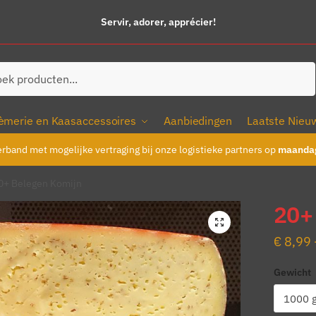
Servir, adorer, apprécier!
ken
èmerie en Kaasaccessoires
Aanbiedingen
Laatste Nieu
erband met mogelijke vertraging bij onze logistieke partners op
maandag
0+ Belegen Komijn
20+
€
8,99
Gewicht