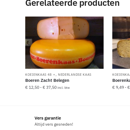
Gerelateerde producten
,
KOEIENKAAS 48 +
NEDERLANDSE KAAS
KOEIENKA
Boeren Zacht Belegen
Boerenka
Prijsklasse:
€
12,50
-
€
37,50
€
9,49
-
€
incl. btw
€ 12,50
Dit
Dit
tot
product
product
€ 37,50
heeft
heeft
Vers garantie
meerdere
meerde
Altijd vers gesneden!
variaties.
variaties