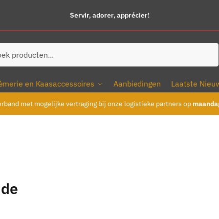
Servir, adorer, apprécier!
ken
èmerie en Kaasaccessoires
Aanbiedingen
Laatste Nieu
erband met mogelijke vertraging bij onze logistieke partners op
maandag
 de