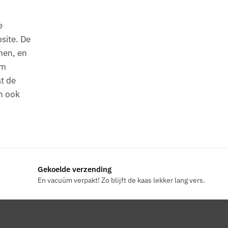
e
site. De
men, en
üm
t de
an ook
Gekoelde verzending
En vacuüm verpakt! Zo blijft de kaas lekker lang vers.