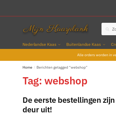
Skip
Skip
to
to
navigation
content
Zoeken
Zoe
naar:
Nederlandse Kaas
Buitenlandse Kaas
Cr
Alle orders worden in v
Home
Berichten getagged “webshop”
/
Tag:
webshop
De eerste bestellingen zijn
deur uit!