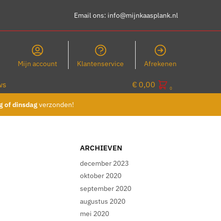
Email ons:
info@mijnkaasplank.nl
Mijn account
Klantenservice
Afrekenen
ws
€
0,00
0
 of dinsdag
verzonden!
ARCHIEVEN
december 2023
oktober 2020
september 2020
augustus 2020
mei 2020