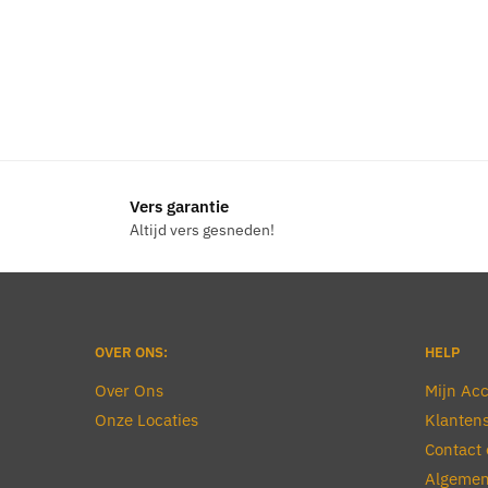
Vers garantie
Altijd vers gesneden!
OVER ONS:
HELP
Over Ons
Mijn Ac
Onze Locaties
Klantens
Contact 
Algemen