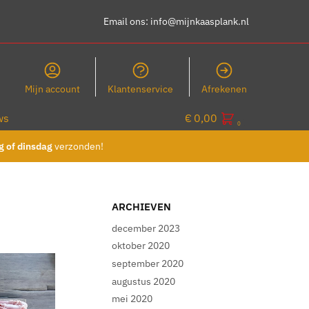
Email ons:
info@mijnkaasplank.nl
Mijn account
Klantenservice
Afrekenen
ws
€
0,00
0
 of dinsdag
verzonden!
ARCHIEVEN
december 2023
oktober 2020
september 2020
augustus 2020
mei 2020