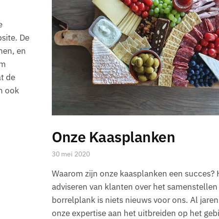
e
site. De
men, en
üm
t de
an ook
Onze Kaasplanken
30 mei 2020
Waarom zijn onze kaasplanken een succes? 
adviseren van klanten over het samenstellen
borrelplank is niets nieuws voor ons. Al jaren 
onze expertise aan het uitbreiden op het geb