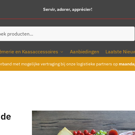
Servir, adorer, apprécier!
ken
èmerie en Kaasaccessoires
Aanbiedingen
Laatste Nieu
erband met mogelijke vertraging bij onze logistieke partners op
maandag
 de