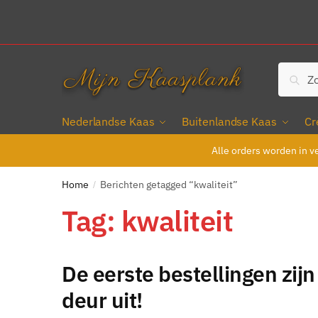
Skip
Skip
to
to
navigation
content
Zoeken
Zoe
naar:
Nederlandse Kaas
Buitenlandse Kaas
Cr
Alle orders worden in v
Home
Berichten getagged “kwaliteit”
/
Tag:
kwaliteit
De eerste bestellingen zijn
deur uit!