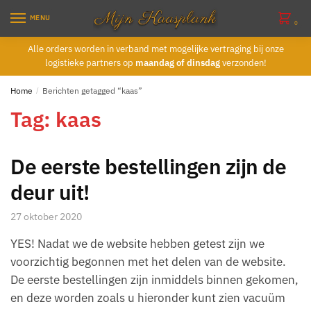
Skip
Skip
MENU
to
to
0
navigation
content
Alle orders worden in verband met mogelijke vertraging bij onze
logistieke partners op
maandag of dinsdag
verzonden!
Home
/
Berichten getagged “kaas”
Tag:
kaas
De eerste bestellingen zijn de
deur uit!
27 oktober 2020
YES! Nadat we de website hebben getest zijn we
voorzichtig begonnen met het delen van de website.
De eerste bestellingen zijn inmiddels binnen gekomen,
en deze worden zoals u hieronder kunt zien vacuüm