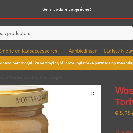
Servir, adorer, apprécier!
ken
èmerie en Kaasaccessoires
Aanbiedingen
Laatste Nieu
erband met mogelijke vertraging bij onze logistieke partners op
maandag
tyn Mostaard, uit Torhout België
Wos
Torh
€
5,95
Uitve