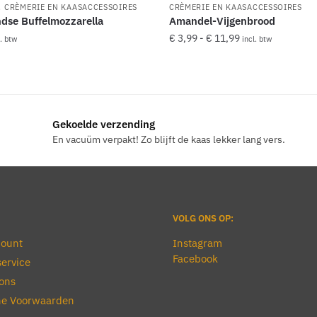
,
CRÈMERIE EN KAASACCESSOIRES
CRÈMERIE EN KAASACCESSOIRES
dse Buffelmozzarella
Amandel-Vijgenbrood
Prijsklasse:
€
3,99
-
€
11,99
l. btw
incl. btw
€ 3,99
Dit
tot
product
€ 11,99
heeft
meerdere
Gekoelde verzending
variaties.
En vacuüm verpakt! Zo blijft de kaas lekker lang vers.
Deze
optie
kan
gekozen
VOLG ONS OP:
worden
op
count
Instagram
de
Facebook
ervice
productpagina
ons
e Voorwaarden