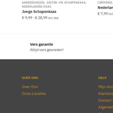
,
,
AANBIEDINGEN
GEITEN- EN SCHAPENKAAS
CRÈMERIE
NEDERLANDSE KAAS
Nederlan
Jonge Schapenkaas
€
7,99
inc
Prijsklasse:
€
9,99
-
€
28,99
incl. btw
€ 9,99
Dit
tot
product
€ 28,99
heeft
Vers garantie
meerdere
Altijd vers gesneden!
variaties.
Deze
optie
kan
gekozen
OVER ONS:
HELP
worden
Over Ons
Mijn Ac
op
Onze Locaties
Klantens
de
Contact 
productpagina
Algemen