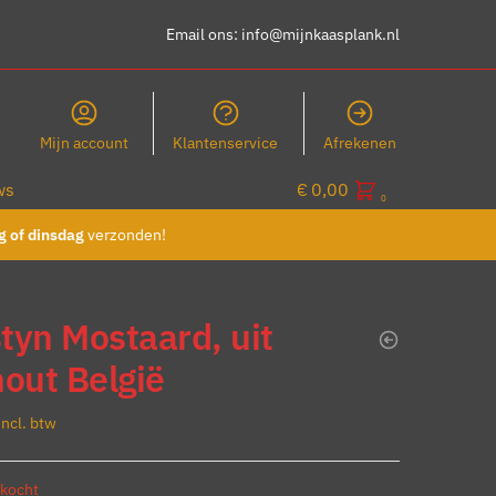
Email ons:
info@mijnkaasplank.nl
Mijn account
Klantenservice
Afrekenen
ws
€
0,00
0
 of dinsdag
verzonden!
tyn Mostaard, uit
out België
incl. btw
rkocht