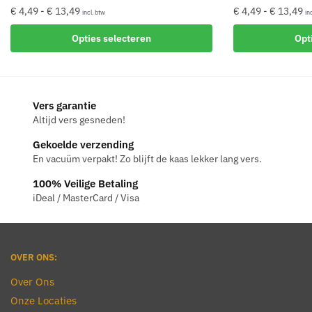
Prijsklasse:
Pr
€
4,49
-
€
13,49
€
4,49
-
€
13,49
incl. btw
in
€ 4,49
€ 
Dit
Dit
Opties selecteren
Opt
tot
to
product
product
€ 13,49
€ 
heeft
heeft
meerdere
meerdere
variaties.
variaties.
Vers garantie
Deze
Deze
Altijd vers gesneden!
optie
optie
Gekoelde verzending
kan
kan
En vacuüm verpakt! Zo blijft de kaas lekker lang vers.
gekozen
gekozen
100% Veilige Betaling
worden
worden
iDeal / MasterCard / Visa
op
op
de
de
productpagina
productpagina
OVER ONS:
Over Ons
Onze Locaties