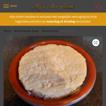
Skip
Skip
MENU
to
to
0
navigation
content
Alle orders worden in verband met mogelijke vertraging bij onze
logistieke partners op
maandag of dinsdag
verzonden!
Home
/
Buitenlandse Kaas
/
Witschimmel
/
St. Félicien